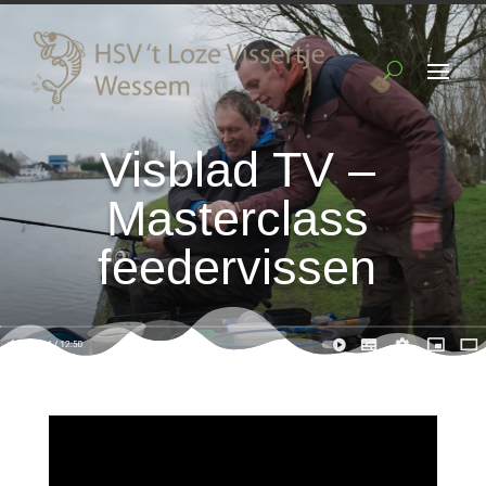
Visblad TV –
Masterclass
feedervissen