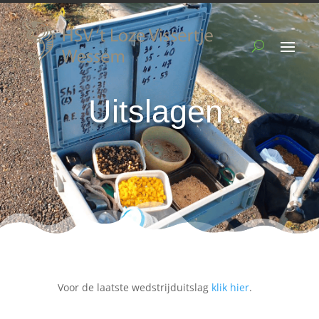
Uitslagen
Voor de laatste wedstrijduitslag
klik hier
.