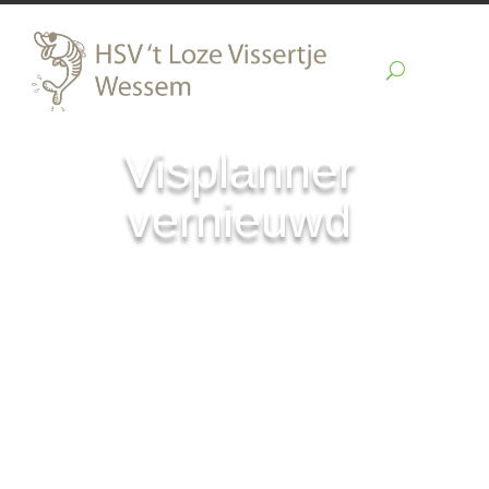
Visplanner
vernieuwd