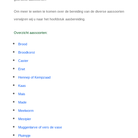
Om meer te weten te komen over de bereiding van de diverse aassoorten
verwijzen wij u naar het hoofdstuk aasbereiding.
Overzicht aassoorten:
Brood
Broodkorst
Caster
Erwt
Hennep of Kempzaad
Kaas
Mais
Made
Meelworm
Mestpier
Muggenlarve of vers de vase
Pluimpje