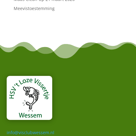
Meevistoestemming
info@visclubwessem.nl