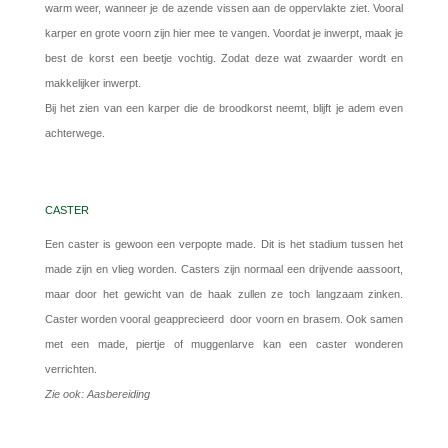
warm weer, wanneer je de azende vissen aan de oppervlakte ziet. Vooral
karper en grote voorn zijn hier mee te vangen. Voordat je inwerpt, maak je
best de korst een beetje vochtig. Zodat deze wat zwaarder wordt en
makkelijker inwerpt.
Bij het zien van een karper die de broodkorst neemt, blijft je adem even
achterwege.
CASTER
Een caster is gewoon een verpopte made. Dit is het stadium tussen het
made zijn en vlieg worden. Casters zijn normaal een drijvende aassoort,
maar door het gewicht van de haak zullen ze toch langzaam zinken.
Caster worden vooral geapprecieerd door voorn en brasem. Ook samen
met een made, piertje of muggenlarve kan een caster wonderen
verrichten.
Zie ook: Aasbereiding