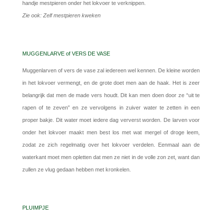
handje mestpieren onder het lokvoer te verknippen.
Zie ook: Zelf mestpieren kweken
MUGGENLARVE of VERS DE VASE
Muggenlarven of vers de vase zal iedereen wel kennen. De kleine worden
in het lokvoer vermengt, en de grote doet men aan de haak. Het is zeer
belangrijk dat men de made vers houdt. Dit kan men doen door ze “uit te
rapen of te zeven” en ze vervolgens in zuiver water te zetten in een
proper bakje. Dit water moet iedere dag ververst worden. De larven voor
onder het lokvoer maakt men best los met wat mergel of droge leem,
zodat ze zich regelmatig over het lokvoer verdelen. Eenmaal aan de
waterkant moet men opletten dat men ze niet in de volle zon zet, want dan
zullen ze vlug gedaan hebben met kronkelen.
PLUIMPJE