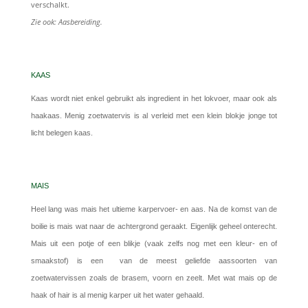
verschalkt.
Zie ook: Aasbereiding.
KAAS
Kaas wordt niet enkel gebruikt als ingredient in het lokvoer, maar ook als
haakaas. Menig zoetwatervis is al verleid met een klein blokje jonge tot
licht belegen kaas.
MAIS
Heel lang was mais het ultieme karpervoer- en aas. Na de komst van de
boilie is mais wat naar de achtergrond geraakt. Eigenlijk geheel onterecht.
Mais uit een potje of een blikje (vaak zelfs nog met een kleur- en of
smaakstof) is een van de meest geliefde aassoorten van
zoetwatervissen zoals de brasem, voorn en zeelt. Met wat mais op de
haak of hair is al menig karper uit het water gehaald.