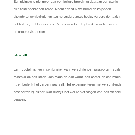
Een pluimpje is niet meer dan een bolletje brood met daaraan een stukje
niet samengeknepen brood. Neem een stuk wit brood en knijpt een
uiteinde tot een bolletje, en laat het andere zoals het is. Verberg de haak in
het bolletje, en klaar is kees. Dit aas wordt veel gebruikt voor het vissen
op grotere vissoorten.
COCTAIL
Een coctail is een combinatie van verschillende aassoorten zoals;
mestpier en een made, een made en een worm, een caster en een made,
… en bedenk het verder maar zelf. Het experimenteren met verschillende
aassoorten bij elkaar, kan dikwijls het wel of niet slagen van een vispartij
bepalen.