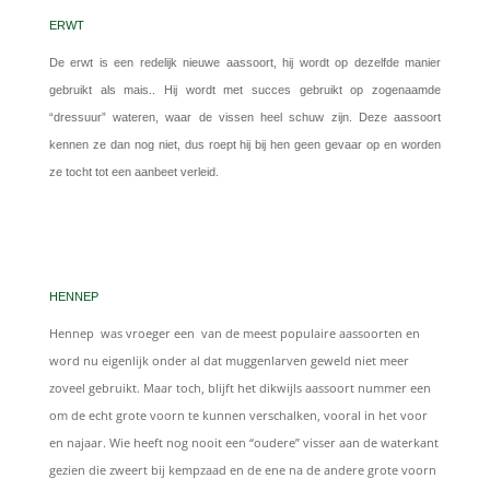
ERWT
De erwt is een redelijk nieuwe aassoort, hij wordt op dezelfde manier
gebruikt als mais.. Hij wordt met succes gebruikt op zogenaamde
“dressuur” wateren, waar de vissen heel schuw zijn. Deze aassoort
kennen ze dan nog niet, dus roept hij bij hen geen gevaar op en worden
ze tocht tot een aanbeet verleid.
HENNEP
Hennep was vroeger een van de meest populaire aassoorten en
word nu eigenlijk onder al dat muggenlarven geweld niet meer
zoveel gebruikt. Maar toch, blijft het dikwijls aassoort nummer een
om de echt grote voorn te kunnen verschalken, vooral in het voor
en najaar. Wie heeft nog nooit een “oudere” visser aan de waterkant
gezien die zweert bij kempzaad en de ene na de andere grote voorn