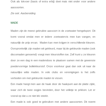
Ook als lokvoer (basis of extra erbij) doet mais niet onder voor andere
aassoorten.
Zie ook: Aasbereiding
MADE
Maden zijn de meest gebruikte aassoort in de zoetwater hengelsport. Dit
komt vooral omdat men er iedere zoetwatervis mee kan vangen, en
natuurlijk de prijs ervan. Maden kan men krijgen in verschillende kleuren.
Oorspronkelijk zijn maden wit gekleurd, maar bij de gekleurde maden (ook
discomaden genoemd) voegt men kleurstoffen toe. Zelf kunt u ze kleuren
door ze een dag in een madendoos te plaatsen samen met de gewenste
poedervormige boiliekleurstof. Onze voorkeur gaat dan ook uit naar de
natuurlijke witte maden. In vele clubs en verenigingen is het zelfs
verboden om met gekleurde maden te vissen.
Een made hangt men aan de haak door de haakpunt aan de platte zijde,
waar zich de twee oogjes bevinden, door het velletje te prikken. Let er
vooral op dat u ze niet lek steekt.
Een made is ook goed te gebruiken met andere aassoorten. Dit noemt