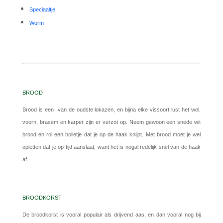
Speciaaltje
Worm
BROOD
Brood is een van de oudste lokazen, en bijna elke vissoort lust het wel,
voorn, brasem en karper zijn er verzot op. Neem gewoon een snede wit
brood en rol een bolletje dat je op de haak knijpt. Met brood moet je wel
opletten dat je op tijd aanslaat, want het is nogal redelijk snel van de haak
af.
BROODKORST
De broodkorst is vooral populair als drijvend aas, en dan vooral nog bij