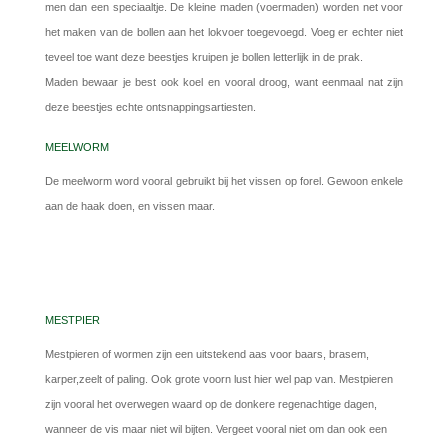
men dan een speciaaltje. De kleine maden (voermaden) worden net voor
het maken van de bollen aan het lokvoer toegevoegd. Voeg er echter niet
teveel toe want deze beestjes kruipen je bollen letterlijk in de prak.
Maden bewaar je best ook koel en vooral droog, want eenmaal nat zijn
deze beestjes echte ontsnappingsartiesten.
MEELWORM
De meelworm word vooral gebruikt bij het vissen op forel. Gewoon enkele
aan de haak doen, en vissen maar.
MESTPIER
Mestpieren of wormen zijn een uitstekend aas voor baars, brasem,
karper,zeelt of paling. Ook grote voorn lust hier wel pap van. Mestpieren
zijn vooral het overwegen waard op de donkere regenachtige dagen,
wanneer de vis maar niet wil bijten. Vergeet vooral niet om dan ook een