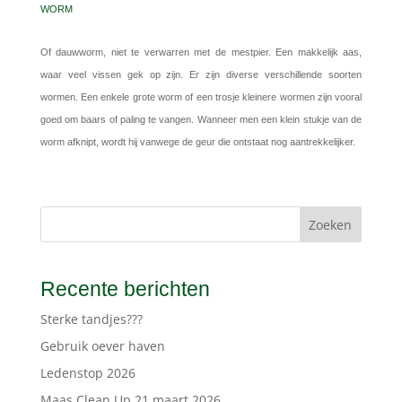
WORM
Of dauwworm, niet te verwarren met de mestpier. Een makkelijk aas,
waar veel vissen gek op zijn. Er zijn diverse verschillende soorten
wormen. Een enkele grote worm of een trosje kleinere wormen zijn vooral
goed om baars of paling te vangen. Wanneer men een klein stukje van de
worm afknipt, wordt hij vanwege de geur die ontstaat nog aantrekkelijker.
Zoeken
Recente berichten
Sterke tandjes???
Gebruik oever haven
Ledenstop 2026
Maas Clean Up 21 maart 2026