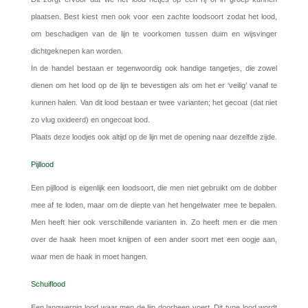
plaatsen. Best kiest men ook voor een zachte loodsoort zodat het lood,
om beschadigen van de lijn te voorkomen tussen duim en wijsvinger
dichtgeknepen kan worden.
In de handel bestaan er tegenwoordig ook handige tangetjes, die zowel
dienen om het lood op de lijn te bevestigen als om het er ‘veilig’ vanaf te
kunnen halen. Van dit lood bestaan er twee varianten; het gecoat (dat niet
zo vlug oxideerd) en ongecoat lood.
Plaats deze loodjes ook altijd op de lijn met de opening naar dezelfde zijde.
Pijllood
Een pijllood is eigenlijk een loodsoort, die men niet gebruikt om de dobber
mee af te loden, maar om de diepte van het hengelwater mee te bepalen.
Men heeft hier ook verschillende varianten in. Zo heeft men er die men
over de haak heen moet knijpen of een ander soort met een oogje aan,
waar men de haak in moet hangen.
Schuiflood
Een langwerpig lood waar men de lijn doorheen voert. Dit type lood wordt