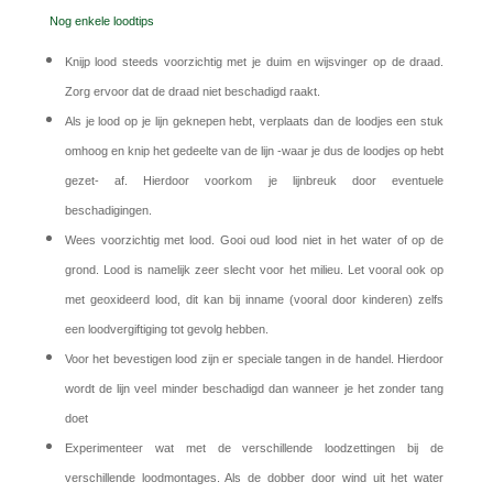
Nog enkele loodtips
Knijp lood steeds voorzichtig met je duim en wijsvinger op de draad.
Zorg ervoor dat de draad niet beschadigd raakt.
Als je lood op je lijn geknepen hebt, verplaats dan de loodjes een stuk
omhoog en knip het gedeelte van de lijn -waar je dus de loodjes op hebt
gezet- af. Hierdoor voorkom je lijnbreuk door eventuele
beschadigingen.
Wees voorzichtig met lood. Gooi oud lood niet in het water of op de
grond. Lood is namelijk zeer slecht voor het milieu. Let vooral ook op
met geoxideerd lood, dit kan bij inname (vooral door kinderen) zelfs
een loodvergiftiging tot gevolg hebben.
Voor het bevestigen lood zijn er speciale tangen in de handel. Hierdoor
wordt de lijn veel minder beschadigd dan wanneer je het zonder tang
doet
Experimenteer wat met de verschillende loodzettingen bij de
verschillende loodmontages. Als de dobber door wind uit het water