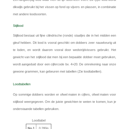
dikwijls gebruikt bij het vissen op forel op vijvers en plassen, in combinatie
met andere loodsoorten.
Stijllood
Stijllood bestaat uit fijne cilindrische (ronde) staafjes die in het midden een
gleuf hebben. Dit lood is vooral geschikt om dobbers zeer nauwkeurig uit
te loden, en wordt daarom vooral door wedstrijdvissers gebruikt. Het
gewicht van het stijllood dat men bij een bepaalde dobber moet gebruiken,
wordt aangeduid door een cijfercode bv. 4×20. De omrekening naar onze
gewone grammen, kan gebeuren met tabellen (Zie loodtabellen).
Loodtabellen
Op sommige dobbers worden er ofwel maten in cijfers, ofwel maten voor
stijllood weergegeven. Om de juiste gewichten te weten te komen, kun je
onderstaande tabellen gebruiken.
Loodtabel
No.1
0,280g