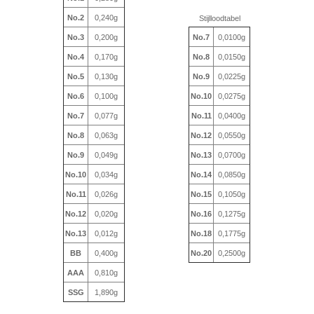
No.2
0,240g
Stijlloodtabel
No.3
0,200g
No.7
0,0100g
No.4
0,170g
No.8
0,0150g
No.5
0,130g
No.9
0,0225g
No.6
0,100g
No.10
0,0275g
No.7
0,077g
No.11
0,0400g
No.8
0,063g
No.12
0,0550g
No.9
0,049g
No.13
0,0700g
No.10
0,034g
No.14
0,0850g
No.11
0,026g
No.15
0,1050g
No.12
0,020g
No.16
0,1275g
No.13
0,012g
No.18
0,1775g
BB
0,400g
No.20
0,2500g
AAA
0,810g
SSG
1,890g