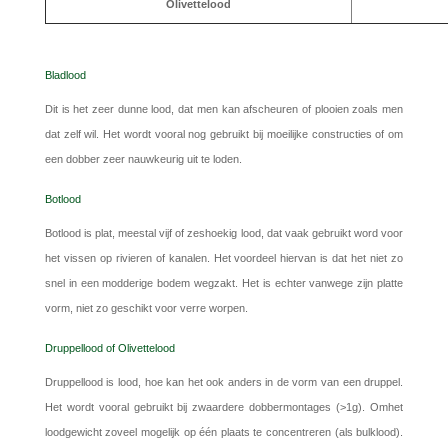
Olivettelood
Bladlood
Dit is het zeer dunne lood, dat men kan afscheuren of plooien zoals men
dat zelf wil. Het wordt vooral nog gebruikt bij moeilijke constructies of om
een dobber zeer nauwkeurig uit te loden.
Botlood
Botlood is plat, meestal vijf of zeshoekig lood, dat vaak gebruikt word voor
het vissen op rivieren of kanalen. Het voordeel hiervan is dat het niet zo
snel in een modderige bodem wegzakt. Het is echter vanwege zijn platte
vorm, niet zo geschikt voor verre worpen.
Druppellood of Olivettelood
Druppellood is lood, hoe kan het ook anders in de vorm van een druppel.
Het wordt vooral gebruikt bij zwaardere dobbermontages (>1g). Omhet
loodgewicht zoveel mogelijk op één plaats te concentreren (als bulklood).