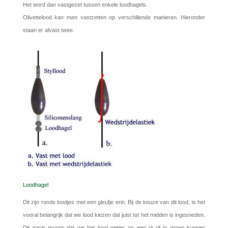
Het word dan vastgezet tussen enkele loodhagels.
Olivettelood kan men vastzetten op verschillende manieren. Hieronder
staan er alvast twee.
Loodhagel
Dit zijn ronde loodjes met een gleufje erin. Bij de keuze van dit lood, is het
vooral belangrijk dat we lood kiezen dat juist tot het midden is ingesneden.
Dit zorgt ervoor dat we het lood netjes op een rij of in groep kunnen