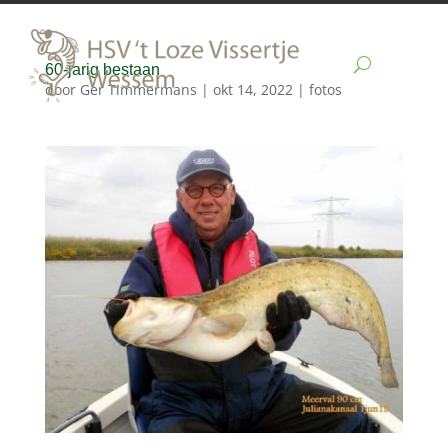
60-jarig bestaan
door
Ger Timmermans
|
okt 14, 2022
|
fotos