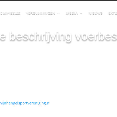
OMMISSIES
VERGUNNINGEN
MEDIA
NIEUWS
EXTE
de beschrijving voerbe
ijnhengelsportvereniging.nl