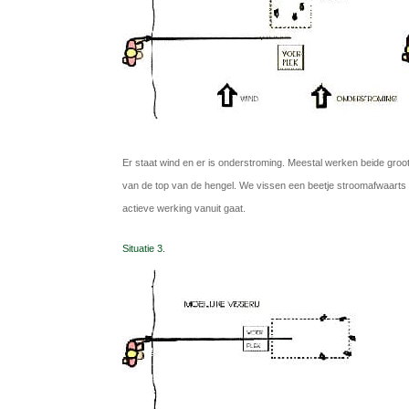
Er staat wind en er is onderstroming. Meestal werken beide groo
van de top van de hengel. We vissen een beetje stroomafwaarts v
actieve werking vanuit gaat.
Situatie 3.