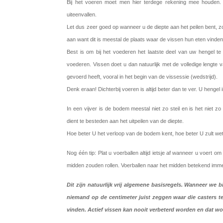
Bij het voeren moet men hier terdege rekening mee houden.
uiteenvallen.
Let dus zeer goed op wanneer u de diepte aan het peilen bent, zod
aan want dit is meestal de plaats waar de vissen hun eten vinden
Best is om bij het voederen het laatste deel van uw hengel te
voederen. Vissen doet u dan natuurlijk met de volledige lengte v
gevoerd heeft, vooral in het begin van de vissessie (wedstrijd).
Denk eraan! Dichterbij voeren is altijd beter dan te ver. U henge
In een vijver is de bodem meestal niet zo steil en is het niet 
dient te besteden aan het uitpeilen van de diepte.
Hoe beter U het verloop van de bodem kent, hoe beter U zult wet
Nog één tip: Plat u voerballen altijd ietsje af wanneer u voert
midden zouden rollen. Voerballen naar het midden betekend imme
Dit zijn natuurlijk vrij algemene basisregels. Wanneer we
niemand op de centimeter juist zeggen waar die casters t
vinden. Actief vissen kan nooit verbeterd worden en dat w