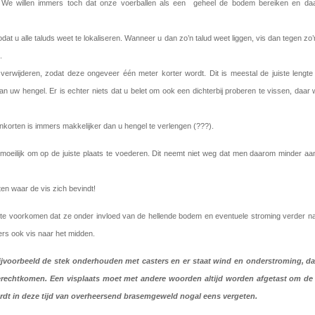
 We willen immers toch dat onze voerballen als een geheel de bodem bereiken en da
at u alle taluds weet te lokaliseren. Wanneer u dan zo’n talud weet liggen, vis dan tegen zo’
.
 verwijderen, zodat deze ongeveer één meter korter wordt. Dit is meestal de juiste lengte
an uw hengel. Er is echter niets dat u belet om ook een dichterbij proberen te vissen, daar
l inkorten is immers makkelijker dan u hengel te verlengen (???).
zo moeilijk om op de juiste plaats te voederen. Dit neemt niet weg dat men daarom minder a
en waar de vis zich bevindt!
 om te voorkomen dat ze onder invloed van de hellende bodem en eventuele stroming verder n
rs ook vis naar het midden.
 bijvoorbeeld de stek onderhouden met casters en er staat wind en onderstroming, d
erechtkomen. Een visplaats moet met andere woorden altijd worden afgetast om de 
ordt in deze tijd van overheersend brasemgeweld nogal eens vergeten.