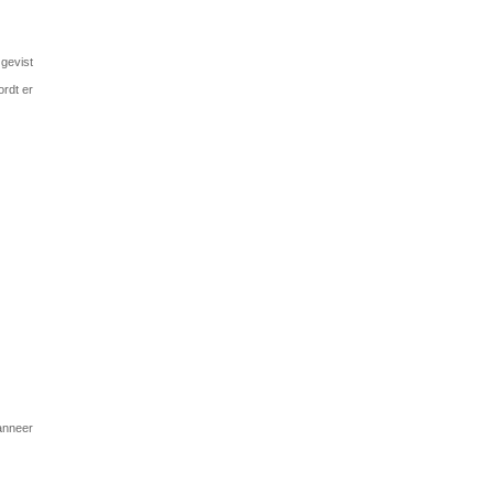
 gevist
ordt er
anneer