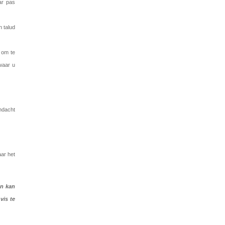
ar pas
n talud
 om te
 waar u
andacht
aar het
an kan
vis te